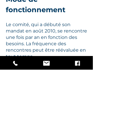
fonctionnement
Le comité, qui a débuté son
mandat en août 2010, se rencontre
une fois par an en fonction des
besoins. La fréquence des
rencontres peut être réévaluée en
tout temps.
Composition du
comité
M. Jacques Laliberté, Séminaire de
Québec
M. Denis Côté, Séminaire de
Québec
M. David Craig, Clubs privés de