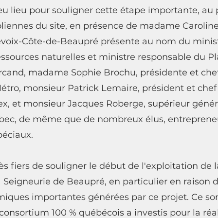
 lieu pour souligner cette étape importante, au 
oliennes du site, en présence de madame Caroline
voix-Côte-de-Beaupré présente au nom du minist
essources naturelles et ministre responsable du P
rcand, madame Sophie Brochu, présidente et chef
étro, monsieur Patrick Lemaire, président et chef 
ex, et monsieur Jacques Roberge, supérieur génér
bec, de même que de nombreux élus, entrepreneu
péciaux.
 fiers de souligner le début de l'exploitation de l
a Seigneurie de Beaupré, en particulier en raison d
ques importantes générées par ce projet. Ce son
onsortium 100 % québécois a investis pour la réal