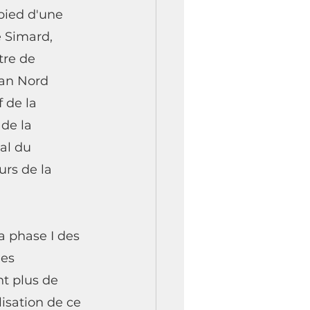
pied d'une 
 Simard, 
re de 
lan Nord 
 de la 
de la 
al du 
rs de la 
a phase I des 
es 
t plus de 
isation de ce 