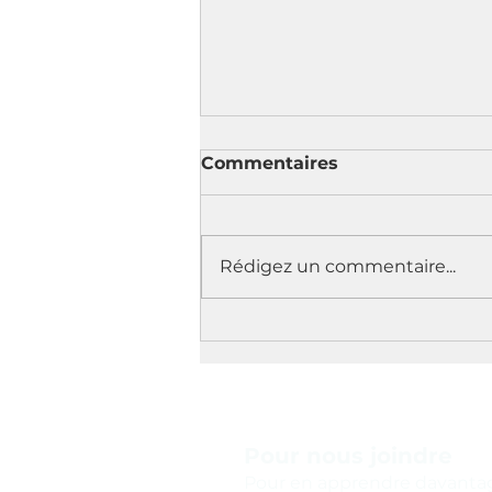
Commentaires
Rédigez un commentaire...
Lancement du plus grand
chantier éolien au
Québec et au Canada
Pour nous joindre
Pour en apprendre davantage