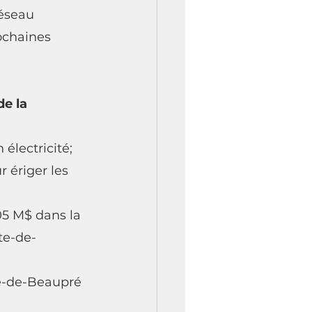
éseau 
ochaines 
e la 
électricité;
 ériger les 
5 M$ dans la 
te-de-
te-de-Beaupré 