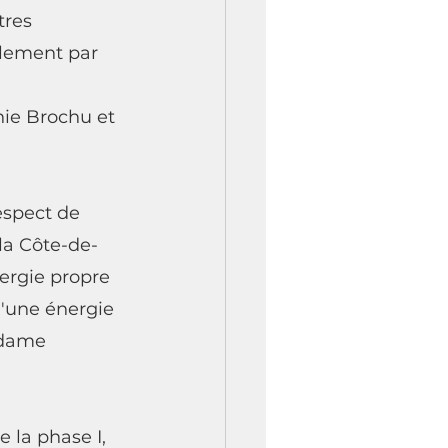
tres 
ulement par 
hie Brochu et 
espect de 
 la Côte-de-
ergie propre 
d'une énergie 
adame 
e la phase I, 