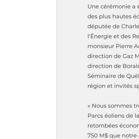
Une cérémonie a eu
des plus hautes é
députée de Charle
l'Énergie et des R
monsieur Pierre A
direction de Gaz M
direction de Boral
Séminaire de Qué
région et invités s
« Nous sommes très
Parcs éoliens de l
retombées économi
750 M$ que notre c