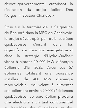
décret gouvernemental  autorisant  la  
réalisation  du  projet  éolien  Des  
Neiges  –  Secteur Charlevoix.
Situé sur le territoire de la Seigneurie 
de Beaupré dans la MRC de Charlevoix, 
le projet développé  par  trois  sociétés  
québécoises  s'inscrit  dans  les  
objectifs  de  transition énergétique et 
dans la stratégie d’Hydro-Québec 
visant à ajouter 10 000 MW d’énergie 
éolienne d’ici 2035. Avec ses 57 
éoliennes totalisant une puissance 
installée de 400 MW d’énergie 
renouvelable, équivalant à alimenter 
annuellement environ 70 000 résidences 
québécoises, ce parc éolien produira 
une électricité à un tarif concurrentiel 
au bénéfice des Québécois et des 