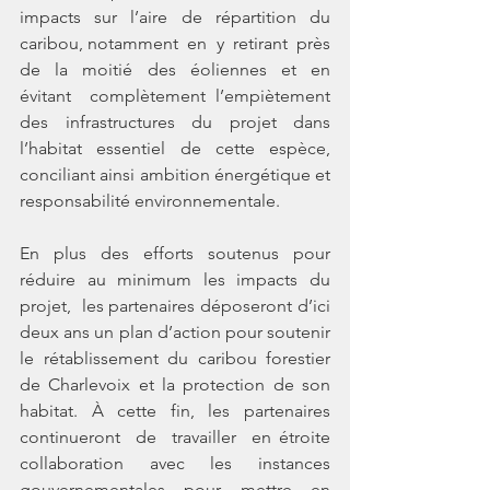
impacts  sur  l’aire  de  répartition  du  
caribou, notamment  en  y  retirant  près  
de  la  moitié  des  éoliennes  et  en  
évitant  complètement l’empiètement  
des  infrastructures  du  projet  dans  
l’habitat  essentiel  de  cette  espèce, 
conciliant ainsi ambition énergétique et 
responsabilité environnementale.
En  plus  des  efforts  soutenus  pour  
réduire  au  minimum  les  impacts  du  
projet,  les partenaires déposeront d’ici 
deux ans un plan d’action pour soutenir 
le rétablissement du caribou forestier 
de Charlevoix et la protection de son 
habitat. À cette fin, les partenaires 
continueront  de  travailler  en étroite  
collaboration  avec  les  instances  
gouvernementales pour mettre en 