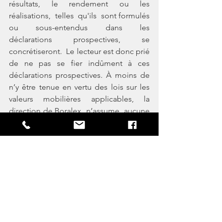
résultats,  le  rendement  ou  les  
réalisations,  telles  qu'ils  sont formulés  
ou  sous-entendus  dans  les  
déclarations  prospectives,  se  
concrétiseront.  Le lecteur est donc prié 
de ne pas se fier indûment à ces 
déclarations prospectives. À moins de 
n’y être tenue en vertu des lois sur les 
valeurs mobilières applicables, la 
direction de Boralex  n’assume  aucune  
obligation  quant  à  la  mise  à  jour  ou  
à  la  révision  des déclarations  
prospectives  en  raison  de  nouvelles  
informations,  d’événements  futurs  ou 
d’autres changements.
À propos de La Société de projet 
BVH2, s.e.n.c.
La Société de projet BVH2, s.e.n.c. est 