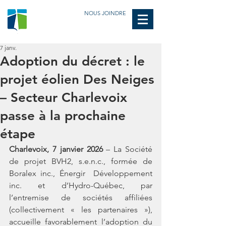
NOUS JOINDRE
7 janv.
Adoption du décret : le
projet éolien Des Neiges
– Secteur Charlevoix
passe à la prochaine
étape
Charlevoix, 7 janvier 2026
 – La Société 
de projet BVH2, s.e.n.c., formée de 
Boralex inc., Énergir  Développement  
inc.  et  d’Hydro-Québec,  par  
l’entremise  de  sociétés  affiliées 
(collectivement  «  les  partenaires  »),  
accueille  favorablement  l’adoption  du  