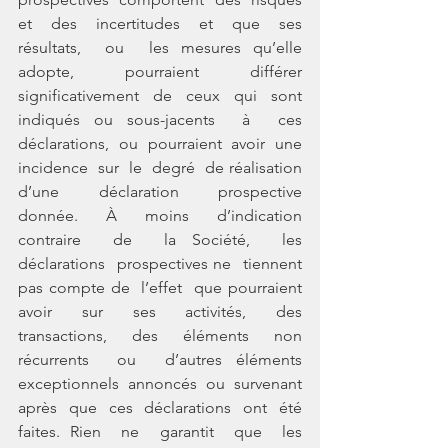
et  des  incertitudes  et  que  ses  
résultats,  ou  les mesures qu’elle 
adopte, pourraient différer 
significativement de ceux qui sont 
indiqués ou sous-jacents  à  ces  
déclarations,  ou  pourraient  avoir  une  
incidence  sur  le  degré  de réalisation  
d’une  déclaration  prospective  
donnée.  À  moins  d’indication  
contraire  de  la Société,  les 
déclarations  prospectives ne  tiennent  
pas compte de  l’effet  que pourraient 
avoir  sur  ses  activités,  des  
transactions,  des  éléments  non  
récurrents  ou  d’autres éléments 
exceptionnels annoncés ou survenant 
après que ces déclarations ont été 
faites. Rien  ne  garantit  que  les  