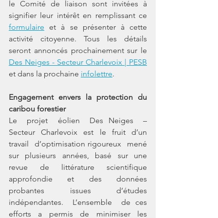
le Comité de liaison sont invitées à 
signifier leur intérêt en remplissant ce 
formulaire
 et à se présenter à cette 
activité citoyenne. Tous les détails 
seront annoncés prochainement sur le 
Des Neiges - Secteur Charlevoix | PESB
et dans la prochaine 
infolettre
.
Engagement envers la protection du 
caribou forestier
Le  projet  éolien  Des Neiges  –  
Secteur  Charlevoix  est  le  fruit  d’un  
travail  d’optimisation rigoureux  mené  
sur  plusieurs  années,  basé  sur  une  
revue  de  littérature  scientifique 
approfondie  et  des  données  
probantes  issues  d’études  
indépendantes.  L’ensemble  de ces  
efforts  a  permis  de  minimiser  les  